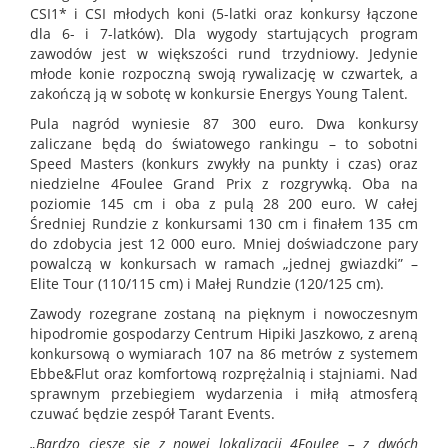
CSI1* i CSI młodych koni (5-latki oraz konkursy łączone
dla 6- i 7-latków). Dla wygody startujących program
zawodów jest w większości rund trzydniowy. Jedynie
młode konie rozpoczną swoją rywalizację w czwartek, a
zakończą ją w sobotę w konkursie Energys Young Talent.
Pula nagród wyniesie 87 300 euro. Dwa konkursy
zaliczane będą do światowego rankingu – to sobotni
Speed Masters (konkurs zwykły na punkty i czas) oraz
niedzielne 4Foulee Grand Prix z rozgrywką. Oba na
poziomie 145 cm i oba z pulą 28 200 euro. W całej
Średniej Rundzie z konkursami 130 cm i finałem 135 cm
do zdobycia jest 12 000 euro. Mniej doświadczone pary
powalczą w konkursach w ramach „jednej gwiazdki” –
Elite Tour (110/115 cm) i Małej Rundzie (120/125 cm).
Zawody rozegrane zostaną na pięknym i nowoczesnym
hipodromie gospodarzy Centrum Hipiki Jaszkowo, z areną
konkursową o wymiarach 107 na 86 metrów z systemem
Ebbe&Flut oraz komfortową rozprężalnią i stajniami. Nad
sprawnym przebiegiem wydarzenia i miłą atmosferą
czuwać będzie zespół Tarant Events.
„Bardzo cieszę się z nowej lokalizacji 4Foulee – z dwóch