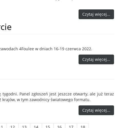
Czytaj więcej...
cie
 zawodach 4Foulee w dniach 16-19 czerwca 2022.
Czytaj więcej...
tygodni. Panel zgłoszeń jest jeszcze otwarty, ale już teraz
22 krajów, w tym zawodnicy światowego formatu.
Czytaj więcej...
11
12
13
14
15
16
17
18