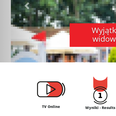
Wyjąt
widow
TV Online
Wyniki - Results