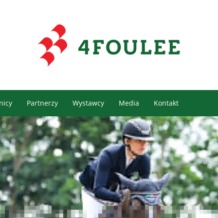
Home
Aktualności
4Foulee
Zawodnicy
nicy
Partnerzy
Wystawcy
Media
Kontakt