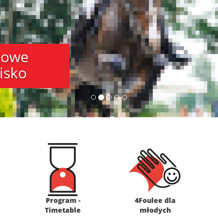
kowe
isko
Program -
4Foulee dla
Timetable
młodych