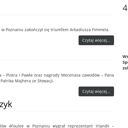
4
 w Poznaniu zakończył się triumfem Arkadiusza Fimmela.
Czytaj więcej...
Ws
Sp
zo
 – Piotra i Pawła oraz nagrody Mecenasa zawodów – Pana
Patrika Majhera ze Słowacji.
Czytaj więcej...
zyk
ów 4Foulee w Poznaniu wygrał reprezentant Irlandii –